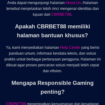
Anda dapat mengunjungi halaman
About Us
. Halaman
tersebut menjelaskan lebih rinci mengenai identitas dan
tujuan dari
CBRBET88
.
Apakah CBRBET88 memiliki
halaman bantuan khusus?
Ya, kami menyediakan halaman
Help Center
yang berisi
panduan umum, informasi kendala teknis, dan solusi
praktis untuk berbagai pertanyaan pengguna. Halaman ini
dibuat agar proses pencarian solusi menjadi lebih cepat
dan efisien.
Mengapa Responsible Gaming
penting?
CBRBET88
menempatkan kenyamanan dan kesadaran