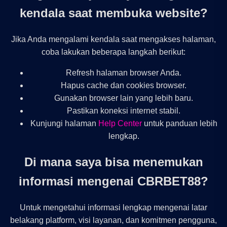
kendala saat membuka website?
Jika Anda mengalami kendala saat mengakses halaman,
coba lakukan beberapa langkah berikut:
Refresh halaman browser Anda.
Hapus cache dan cookies browser.
Gunakan browser lain yang lebih baru.
Pastikan koneksi internet stabil.
Kunjungi halaman
Help Center
untuk panduan lebih
lengkap.
Di mana saya bisa menemukan
informasi mengenai CBRBET88?
Untuk mengetahui informasi lengkap mengenai latar
belakang platform, visi layanan, dan komitmen pengguna,